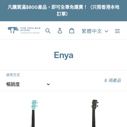
跳
凡購買滿$800產品，即可全單免運費！（只限香港本地
到
訂單）
內
容
搜尋
登入
購物車
繁體中文
商
Enya
品
系
排序方式
8 項產品
列
:
【預
【預
售】
售】
ENYA
ENYA
NOVA
NOVA