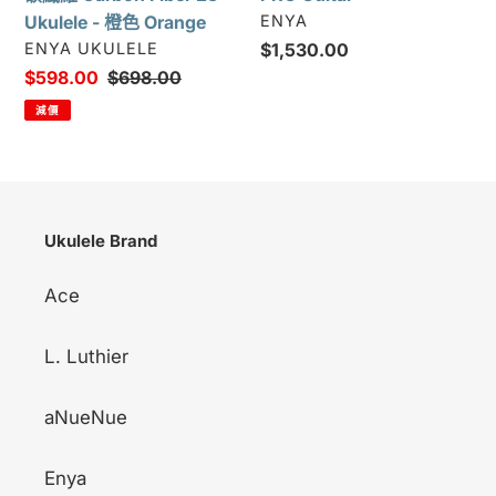
23"
廠
Ukulele - 橙色 Orange
ENYA
Ukulele
商
廠
ENYA UKULELE
定
$1,530.00
-
商
價
售
$598.00
定
$698.00
橙
價
價
減價
色
Orange
Ukulele Brand
Ace
L. Luthier
aNueNue
Enya