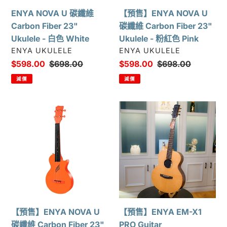
23"
Carbon
ENYA NOVA U 碳纖維
【預售】ENYA NOVA U
Ukulele
Fiber
Carbon Fiber 23"
碳纖維 Carbon Fiber 23"
-
23"
Ukulele - 白色 White
Ukulele - 粉紅色 Pink
白
Ukulele
廠
廠
ENYA UKULELE
ENYA UKULELE
色
-
商
商
售
$598.00
定
$698.00
售
$598.00
定
$698.00
White
粉
價
價
價
價
減價
減價
紅
色
【預
【預
Pink
售】
售】
ENYA
ENYA
NOVA
EM-
U
X1
碳
PRO
纖
Guitar
維
Carbon
【預售】ENYA NOVA U
【預售】ENYA EM-X1
Fiber
碳纖維 Carbon Fiber 23"
PRO Guitar