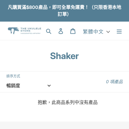
跳
凡購買滿$800產品，即可全單免運費！（只限香港本地
到
訂單）
內
容
搜尋
登入
購物車
繁體中文
商
Shaker
品
系
排序方式
0 項產品
列
:
抱歉，此商品系列中沒有產品