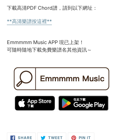
to
下載高清PDF Chord譜，
請
到以下網址：
your
cart
**高清樂譜按這裡**
Emmmmm Music APP 現已上架！
可隨時隨地下載免費樂譜名其他資訊～
SHARE
TWEET
PIN
SHARE
TWEET
PIN IT