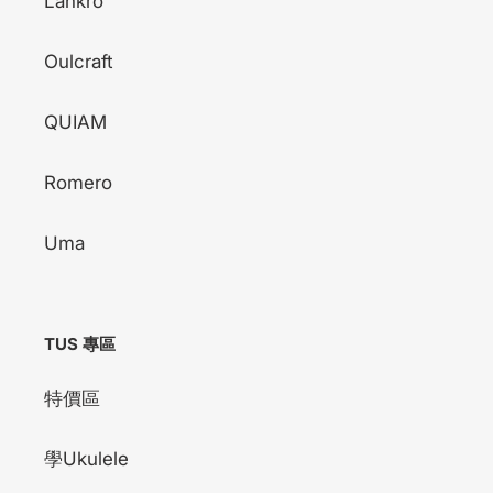
Lankro
Oulcraft
QUIAM
Romero
Uma
TUS 專區
特價區
學Ukulele