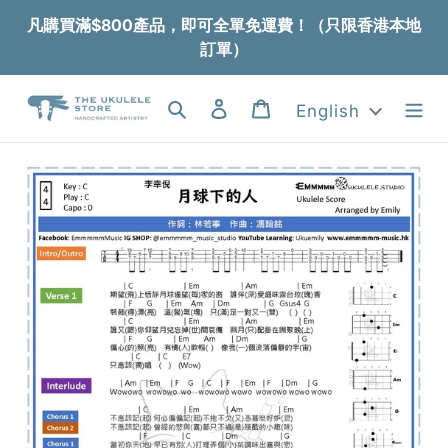
Skip
凡購買滿$800產品，即可全單免運費！（只限香港本地
to
訂單）
content
Search
Log in
Cart
English