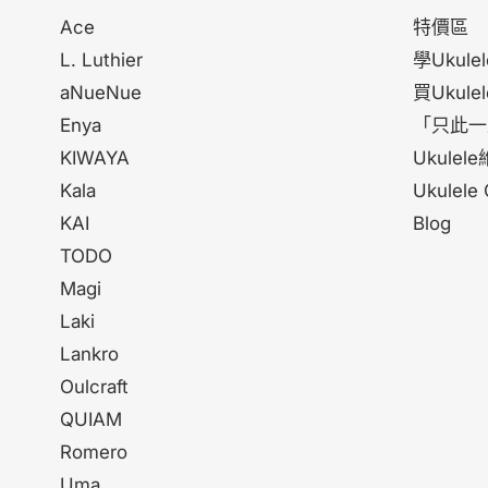
Ace
特價區
L. Luthier
學Ukulel
aNueNue
買Ukulel
Enya
「只此一
KIWAYA
Ukule
Kala
Ukulele
KAI
Blog
TODO
Magi
Laki
Lankro
Oulcraft
QUIAM
Romero
Uma