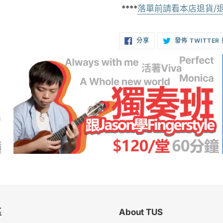
****
落單前請看本店退貨/
分
分享
發佈 TWITTER
享
至
FACEBOOK
區
About TUS