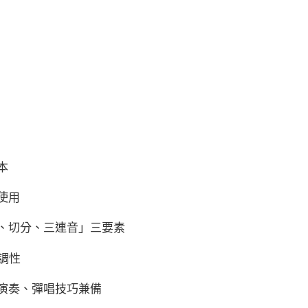
本
使用
、切分、三連音」三要素
調性
演奏、彈唱技巧兼備