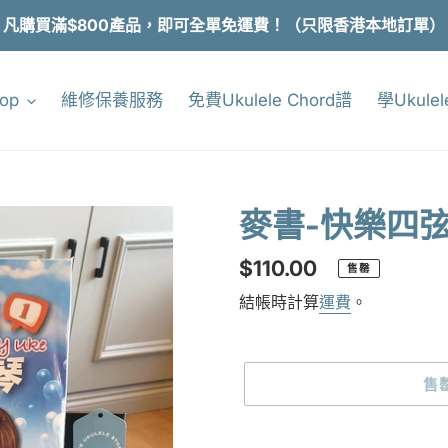
凡購買滿$800產品，即可全單免運費！（只限香港本地訂單）
hop
維修保養服務
免費Ukulele Chord譜
學Ukulel
麥書-快樂四弦
定
$110.00
售罄
價
結帳時計算
運費
。
售
正