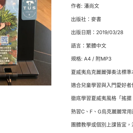
在
作者: 潘尚文
將
產
出版社：麥書
品
出版日期：2019/03/28
加
入
語言：繁體中文
您
的
規格: A4 / 附MP3
購
物
夏威夷烏克麗麗彈奏法標準
車
適合兒童學習與入門愛好者
徹底學習夏威夷風格「搖擺
熟習C、F、G烏克麗麗常用
團體教學或個別上課皆宜，