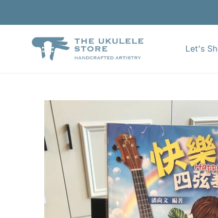
跳
到
內
容
Let's S