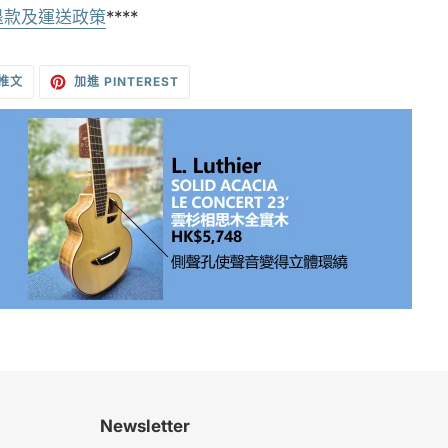
退款及運送政策
****
在
加
 推文
加進 PINTEREST
TWITTER
入
上
PINTEREST
發
佈
推
文
Newsletter