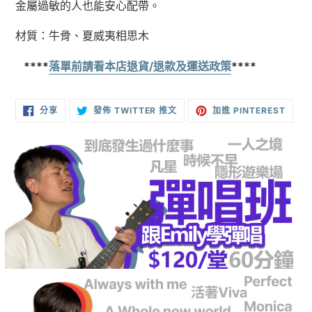
金屬過敏的人也能安心配帶。
材質：牛骨、夏威夷相思木
****
落單前請看本店退貨/退款及運送政策
****
分
在
加
分享
發佈 TWITTER 推文
加進 PINTEREST
享
TWITTER
入
至
上
PINT
FACEBOOK
發
佈
推
文