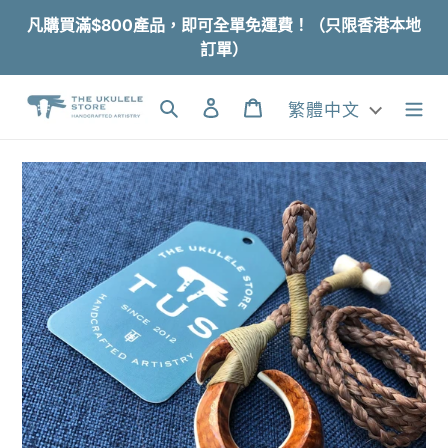
跳
凡購買滿$800產品，即可全單免運費！（只限香港本地
到
訂單）
內
容
搜尋
登入
購物車
繁體中文