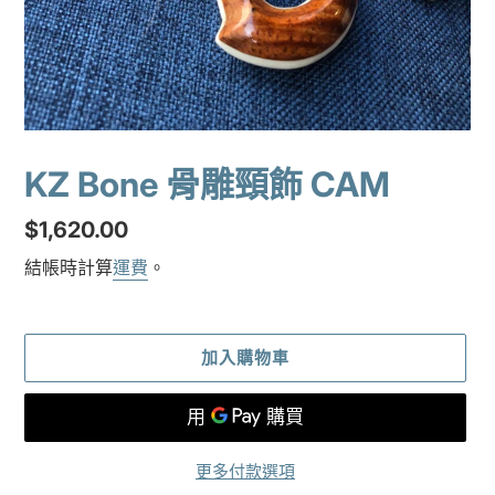
KZ Bone 骨雕頸飾 CAM
定
$1,620.00
價
結帳時計算
運費
。
加入購物車
更多付款選項