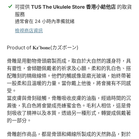
正
可提供
TUS The Ukulele Store 香港小結他店
的取貨
在
服務
將
通常會在 24 小時內準備就緒
產
檢視商店資訊
品
加
Product of 𝐊𝐳'𝐛𝐨𝐧𝐞(カズボーン)
入
您
骨雕是用動物骨頭磨製而成，取自於大自然的護身符，具
的
有靈性，會傾聽佩戴者的祈求及心願。柔和的乳白色、搭
購
配雕刻的精緻線條。他們的觸感像是磨光玻璃，始終帶著
物
一股柔和且溫暖的力量。當你戴上他後，將會擁有不同感
車
受。
當皮膚與骨刻碰觸，骨雕吸收皮膚的油脂，經過時間的沉
澱後，乳白色將會變成亮蜂蜜金色。毛利人相信，這是骨
刻吸收了精神以及本質，透過另一種形式，轉變成佩戴著
的一部分。
骨雕創作商品，都是骨頭和繩線所製成的天然飾品，對於