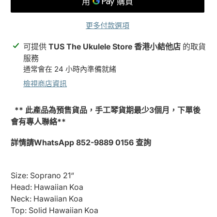
更多付款選項
正
可提供
TUS The Ukulele Store 香港小結他店
的取貨
在
服務
將
通常會在 24 小時內準備就緒
產
檢視商店資訊
品
加
** 此產品為預售貨品，手工琴貨期最少3個月，下單後
入
會有專人聯絡**
您
的
詳情請WhatsApp 852-9889 0156 查詢
購
物
車
Size: Soprano 21“
Head:
Hawaiian Koa
Neck:
Hawaiian Koa
Top:
Solid Hawaiian Koa