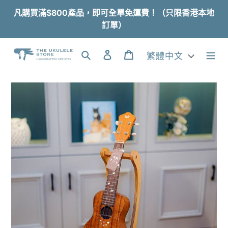
跳
凡購買滿$800產品，即可全單免運費！（只限香港本地
到
訂單）
內
容
搜尋
登入
購物車
繁體中文