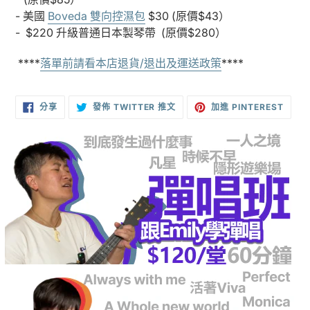
- 美國
Boveda 雙向控濕包
$30 (原價$43）
- $220 升級普通日本製琴帶
(原價$280）
****
落單前請看本店退貨/退出及運送政策
****
分
在
加
分享
發佈 TWITTER 推文
加進 PINTEREST
享
TWITTER
入
至
上
PINT
FACEBOOK
發
佈
推
文