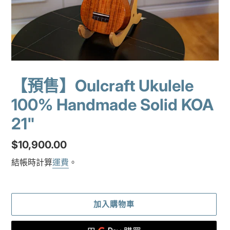
【預售】Oulcraft Ukulele
100% Handmade Solid KOA
21"
定
$10,900.00
價
結帳時計算
運費
。
加入購物車