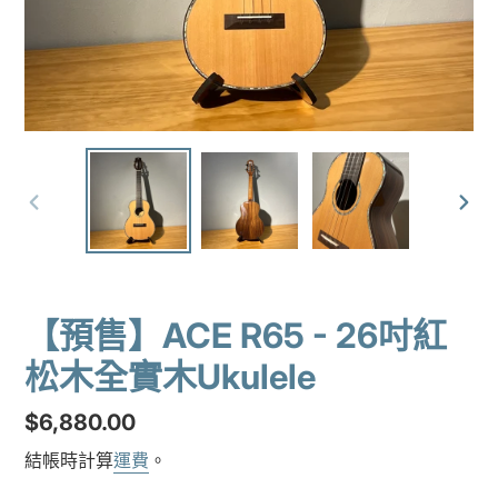
前
下
一
一
張
張
投
投
影
影
【預售】ACE R65 - 26吋紅
片
片
松木全實木Ukulele
定
$6,880.00
價
結帳時計算
運費
。